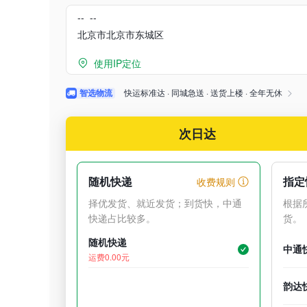
-- --
北京市北京市东城区
使用IP定位
智选物流
快运标准达 · 同城急送 · 送货上楼 · 全年无休

次日达
随机快递
指定
收费规则
择优发货、就近发货；到货快，中通
根据
快递占比较多。
货。
随机快递
中通
运费0.00元
韵达