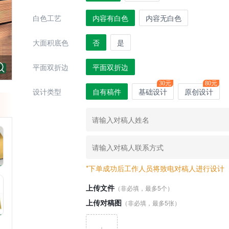
白色工艺
内容有白色
内容无白色
大面积底色
否
是
平面双折边
平面双折边
30元
80元
设计类型
自有稿件
基础设计
原创设计
*下单成功后工作人员将致电对稿人进行设计
上传文件
（非必填，最多5个）
上传对稿图
（非必填，最多5张）