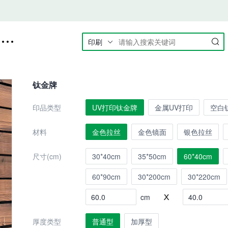
印刷

钛金牌
印品类型
UV打印钛金牌
金属UV打印
空白
材料
金色拉丝
金色镜面
银色拉丝
尺寸(cm)
30*40cm
35*50cm
60*40cm
60*90cm
30*200cm
30*220cm
cm
厚度类型
普通型
加厚型