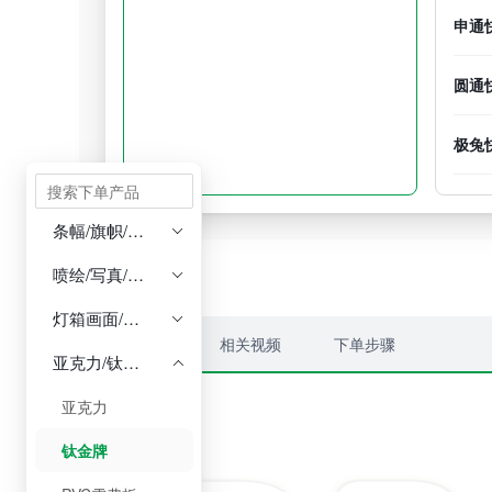
申通
圆通
极兔
条幅/旗帜/锦旗/绶带

喷绘/写真/展板/展架/易拉宝/摇奖盘

灯箱画面/灯箱整套/开启框

产品详情
相关视频
下单步骤
亚克力/钛金牌/PVC雪弗板/授权奖牌/雕刻字/发光字

亚克力
钛金牌