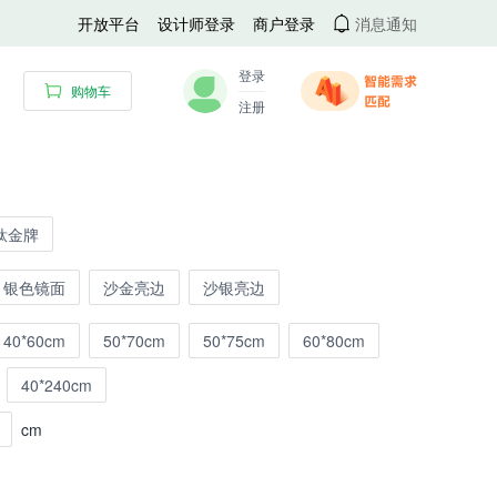
开放平台
设计师登录
商户登录
消息通知
登录
购物车
注册
钛金牌
银色镜面
沙金亮边
沙银亮边
40*60cm
50*70cm
50*75cm
60*80cm
40*240cm
cm