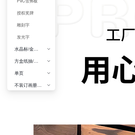
PVC雪弗板
授权奖牌
雕刻字
发光字
水晶标/金属标

方盒纸抽/长盒纸抽/软包纸抽/筒抽/精品纸抽

单页

不装订画册/骑马钉画册/平钉画册/胶装画册/精装画册

补差价专用